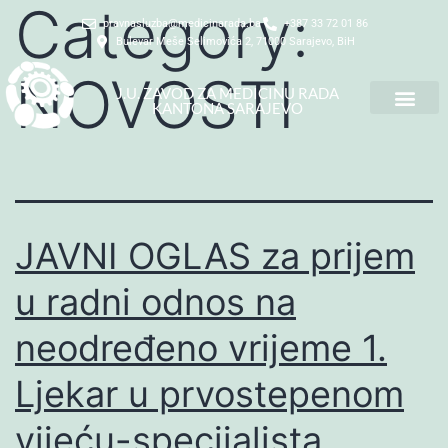
Category:
pravnasluzba@medicinarada.ba
+387 33 72 01 86
Bulevar Meše Selimovića 2, 71000 Sarajevo, BiH
NOVOSTI
J.U. ZAVOD ZA MEDICINU RADA
KANTONA SARAJEVO
JAVNI OGLAS za prijem
u radni odnos na
neodređeno vrijeme 1.
Ljekar u prvostepenom
vijeću-specijalista