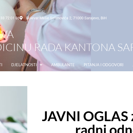
33 72 01 86
Bulevar Meše Selimovića 2, 71000 Sarajevo, BiH
OVA
ICINU RADA KANTONA SA
I
DJELATNOSTI
AMBULANTE
PITANJA I ODGOVORI
JAVNI OGLAS z
radni odn