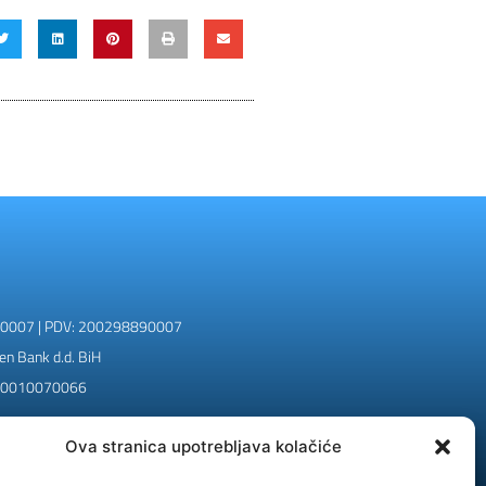
90007 | PDV: 200298890007
en Bank d.d. BiH
00010070066
jeniti stručni savjet, dijagnozu ili liječenje
Ova stranica upotrebljava kolačiće
etu koja bi mogla proizići iz korištenja