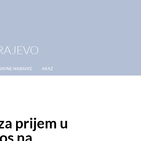
RAJEVO
JAVNE NABAVKE
AKAZ
a prijem u
os na