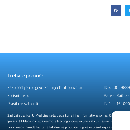
Trebate pomoć?
Kako podnjeti prigovor/primjedbu ili pohvalu?
ID: 42002988
Korisni linkovi
Banka: Raiffeis
Pravila privatnosti
Račun: 16100
Sadržaj stranice JU Medicine rada treba koristiti u informativne svrhe. On ne može zami
ljekara. JU Medicina rada ne može biti odgovorna za bilo kakvu izravnu ili neizravnu št
www.medicinarada.ba, te za bilo kakve propuste ili greške u sadržaju stranice.