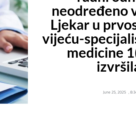
neodređeno v
Ljekar u prv
vijeću-specijal
medicine 1
izvrši
June 25, 2025
,
8:3