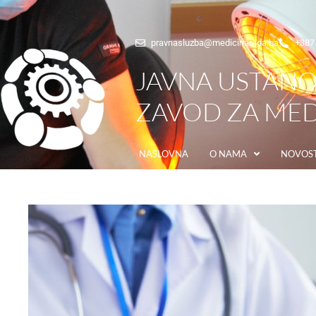
pravnasluzba@medicinarada.ba
+387 
JAVNA USTAN
ZAVOD ZA MED
NASLOVNA
O NAMA
NOVOST