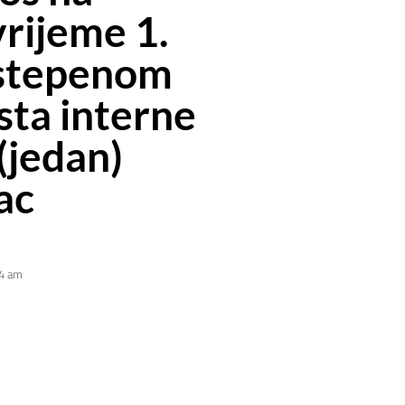
rijeme 1.
ostepenom
ista interne
(jedan)
lac
4 am