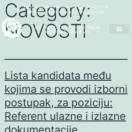
Category:
pravnasluzba@medicinarada.ba
+387 33 72 01 86
Bulevar Meše Selimovića 2, 71000 Sarajevo, BiH
NOVOSTI
J.U. ZAVOD ZA MEDICINU RADA
KANTONA SARAJEVO
Lista kandidata među
kojima se provodi izborni
postupak, za poziciju:
Referent ulazne i izlazne
dokumentacije