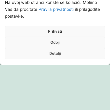
Na ovoj web stranci koriste se kolačići. Molimo
LISTA USPJEŠNIH KANDIDATA – STRUČNI
Vas da pročitate
Pravila privatnosti
ili prilagodite
SARADNIK ZA HEMIJSKA ISPITIVANJA
postavke.
20/04/2026
Prihvati
Odbij
Detalji