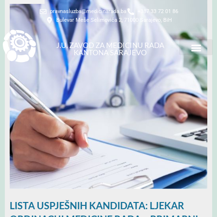
pravnasluzba@medicinarada.ba
+387 33 72 01 86
Bulevar Meše Selimovića 2, 71000 Sarajevo, BiH
J.U. ZAVOD ZA MEDICINU RADA
KANTONA SARAJEVO
LISTA USPJEŠNIH KANDIDATA: LJEKAR