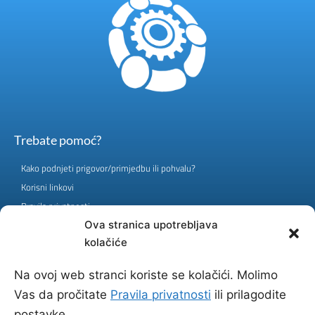
Trebate pomoć?
Kako podnjeti prigovor/primjedbu ili pohvalu?
Korisni linkovi
Pravila privatnosti
ID: 4200298890007 | PDV: 200298890007
Ova stranica upotrebljava
Banka: Raiffeisen Bank d.d. BiH
kolačiće
Račun: 1610000010070066
Na ovoj web stranci koriste se kolačići. Molimo
Vas da pročitate
Pravila privatnosti
ili prilagodite
Sadržaj stranice JU Medicine rada treba koristiti u informativne svrhe. On ne
može zamijeniti stručni savjet, dijagnozu ili liječenje ljekara. JU Medicina rada ne
postavke.