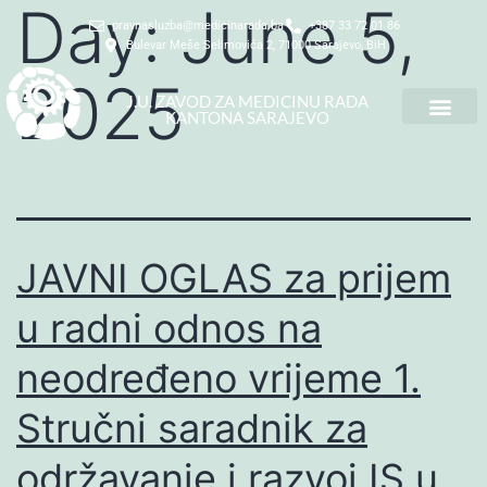
Day:
June 5,
pravnasluzba@medicinarada.ba
+387 33 72 01 86
Bulevar Meše Selimovića 2, 71000 Sarajevo, BiH
2025
J.U. ZAVOD ZA MEDICINU RADA
KANTONA SARAJEVO
JAVNI OGLAS za prijem
u radni odnos na
neodređeno vrijeme 1.
Stručni saradnik za
održavanje i razvoj IS u